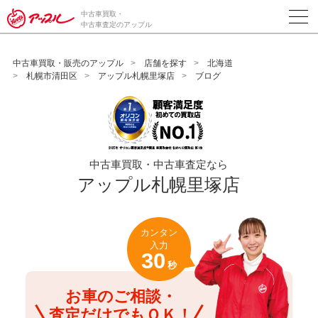
/*ABテスト_新規査定フォームの為のCVボタン*/
中古車買取・
中古車査定のアップル
中古車買取・販売のアップル
店舗を探す
北海道
札幌市清田区
アップル札幌里塚店
ブログ
中古車買取・中古車査定なら
アップル札幌里塚店
カンタン
入力
30
秒
お車のご相談・
査定だけでもＯＫ！