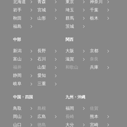
北海道
青森
東京
神奈川
岩手
宮城
埼玉
千葉
秋田
山形
群馬
栃木
福島
茨城
中部
関西
新潟
長野
大阪
京都
富山
石川
滋賀
奈良
福井
山梨
和歌山
兵庫
静岡
愛知
岐阜
三重
中国・四国
九州・沖縄
鳥取
島根
福岡
佐賀
岡山
広島
長崎
熊本
山口
徳島
大分
宮崎