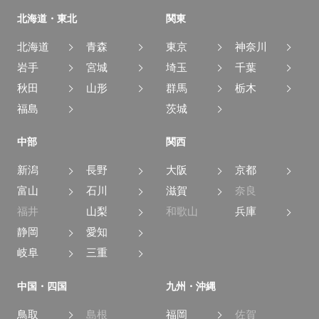
北海道・東北
関東
北海道
青森
東京
神奈川
岩手
宮城
埼玉
千葉
秋田
山形
群馬
栃木
福島
茨城
中部
関西
新潟
長野
大阪
京都
富山
石川
滋賀
奈良
福井
山梨
和歌山
兵庫
静岡
愛知
岐阜
三重
中国・四国
九州・沖縄
鳥取
島根
福岡
佐賀