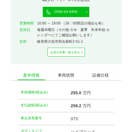
0584-83-8400
営業時間
10:00 ～ 19:00 （18：00閉店の場合も有）
定休⽇
毎週木曜日（その他 ＧＷ 夏季 年末年始 カ
レンダーにてご確認お願いします）
住所
岐阜県大垣市和合新町2-51-1
お店の在庫⼀覧を⾒る
基本情報
車両状態
設備仕様
本体価格(税込み)
255.
0
万円
支払総額(税込み)
259.
2
万円
車台末尾番号
073
ボディタイプ
ハイブリッド