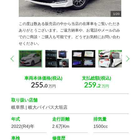
10
12
13
14
15
16
17
18
19
20
11
2
2
2
2
2
2
2
2
2
2
2
1
2
3
4
5
6
7
8
9
/
20
20
20
20
20
20
20
20
20
0
0
0
0
0
0
0
0
0
0
0
この度は数ある販売店の中から当店の在庫車をご覧いただき
ありがとうございます。ご遠方納車や、お電話やメールのみ
でのご商談・ご購入も可能です。どうぞお気軽にお問い合わ
せください。
prev
nex
車両本体価格(税込)
支払総額(税込)
255.
259.
0
2
万円
万円
取り扱い店舗
岐阜県 | 岐大バイパス大垣店
年式
走行距離
排気量
2022(R4)年
2.6万Km
1500cc
車検
修復歴