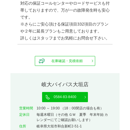
対応の保証コールセンターやロードサービスも付
帯しておりますので、万が一の故障発生時も安心
です。
※さらにご安心頂ける保証項目332項目のプラン
や２年に延長プランもご用意しております。
詳しくはスタッフまでお気軽にお問合せ下さい。
在庫確認・見積依頼
岐大バイパス大垣店
0584-83-8400
営業時間
10:00 ～ 19:00 （18：00閉店の場合も有）
定休⽇
毎週木曜日（その他 ＧＷ 夏季 年末年始 カ
レンダーにてご確認お願いします）
住所
岐阜県大垣市和合新町2-51-1