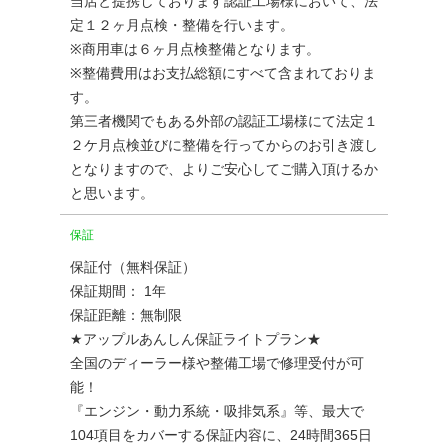
当店と提携しております認証工場様において、法
定１２ヶ月点検・整備を行います。
※商用車は６ヶ月点検整備となります。
※整備費用はお支払総額にすべて含まれておりま
す。
第三者機関でもある外部の認証工場様にて法定１
２ケ月点検並びに整備を行ってからのお引き渡し
となりますので、よりご安心してご購入頂けるか
と思います。
保証
保証付（無料保証）
保証期間： 1年
保証距離：無制限
★アップルあんしん保証ライトプラン★
全国のディーラー様や整備工場で修理受付が可
能！
『エンジン・動力系統・吸排気系』等、最大で
104項目をカバーする保証内容に、24時間365日