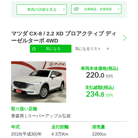
車両の詳細を見る
在庫確認・見積依頼
マツダ CX-8 / 2.2 XD プロアクティブ ディ
ーゼルターボ 4WD
気になる
気になるリスト
車両本体価格(税込)
220.
0
万円
支払総額(税込)
234.
8
万円
取り扱い店舗
青森県 | スーパーアップル弘前
年式
走行距離
排気量
2018(平成30)年
4.3万Km
2200cc