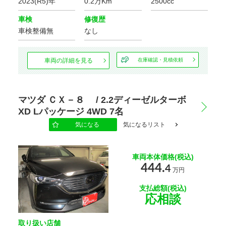
2023(R5)年
0.2万Km
2500cc
車検
修復歴
車検整備無
なし
車両の詳細を見る
在庫確認・見積依頼
マツダ ＣＸ－８ / 2.2ディーゼルターボ
XD Lパッケージ 4WD 7名
気になる
気になるリスト
車両本体価格(税込)
444.
4
万円
支払総額(税込)
応相談
取り扱い店舗