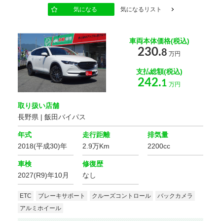
気になる
気になるリスト
アイドリング
エコカー減税
ストップ
対象車
電動リアゲート
リフトアップ
車両本体価格(税込)
230.
8
万円
ドレスアップ
支払総額(税込)
242.
1
万円
フルエアロ
ローダウン
取り扱い店舗
アルミホイール
長野県 | 飯田バイパス
年式
走行距離
排気量
シート関連
2018(平成30)年
2.9万Km
2200cc
フルフラット
車検
修復歴
3列シート
シート
2027(R9)年10月
なし
ウォークスルー
シートヒーター
ETC
ブレーキサポート
クルーズコントロール
バックカメラ
アルミホイール
本革シート
ベンチシート