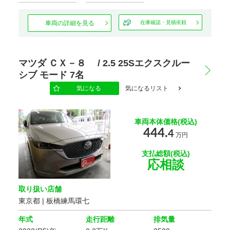
車両の詳細を見る
在庫確認・見積依頼
マツダ ＣＸ－８ / 2.5 25Sエクスクルー
シブ モード 7名
気になる
気になるリスト
車両本体価格(税込)
444.
4
万円
支払総額(税込)
応相談
取り扱い店舗
東京都 | 板橋練馬環七
年式
走行距離
排気量