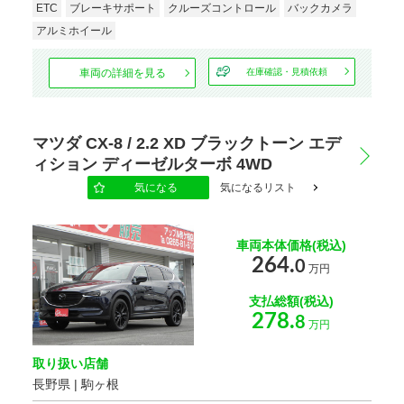
ETC
ブレーキサポート
クルーズコントロール
バックカメラ
アルミホイール
駆動方式
車両の詳細を見る
在庫確認・見積依頼
ハンドル
マツダ CX-8 / 2.2 XD ブラックトーン エデ
ィション ディーゼルターボ 4WD
スライドドア
気になる
気になるリスト
エンジン種別
車両本体価格(税込)
264.
0
万円
乗車定員
支払総額(税込)
278.
8
万円
オーディオ関連
取り扱い店舗
長野県 | 駒ヶ根