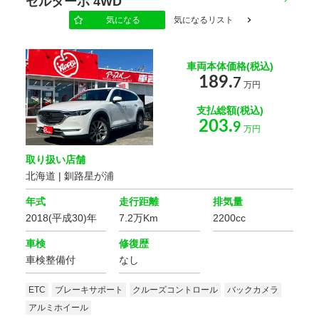
ゼルターボ 4WD
気になる
気になるリスト
車両本体価格(税込)
189.
7
万円
支払総額(税込)
203.
9
万円
取り扱い店舗
北海道 | 釧路星が浦
年式
走行距離
排気量
2018(平成30)年
7.2万Km
2200cc
車検
修復歴
車検整備付
なし
ETC
ブレーキサポート
クルーズコントロール
バックカメラ
アルミホイール