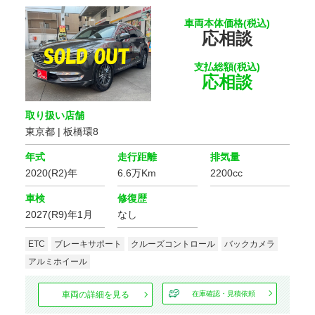
車両本体価格(税込)
応相談
支払総額(税込)
応相談
取り扱い店舗
東京都 | 板橋環8
年式
走行距離
排気量
2020(R2)年
6.6万Km
2200cc
車検
修復歴
2027(R9)年1月
なし
ETC
ブレーキサポート
クルーズコントロール
バックカメラ
アルミホイール
車両の詳細を見る
在庫確認・見積依頼