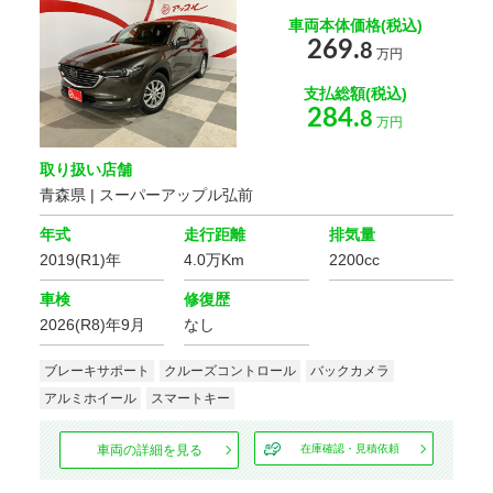
車両本体価格(税込)
269.
8
万円
支払総額(税込)
284.
8
万円
取り扱い店舗
青森県 | スーパーアップル弘前
年式
走行距離
排気量
2019(R1)年
4.0万Km
2200cc
車検
修復歴
2026(R8)年9月
なし
ブレーキサポート
クルーズコントロール
バックカメラ
アルミホイール
スマートキー
車両の詳細を見る
在庫確認・見積依頼