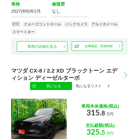
車検
修復歴
2027(R9)年2月
なし
ETC
クルーズコントロール
バックカメラ
アルミホイール
スマートキー
車両の詳細を見る
在庫確認・見積依頼
マツダ CX-8 / 2.2 XD ブラックトーン エデ
ィション ディーゼルターボ
気になる
気になるリスト
車両本体価格(税込)
315.
8
万円
支払総額(税込)
325.
5
万円