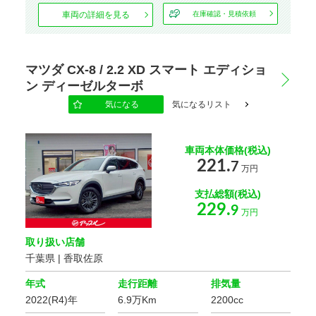
車両の詳細を見る
在庫確認・見積依頼
電動シート
オットマン
シートエアコン
マツダ CX-8 / 2.2 XD スマート エディショ
ン ディーゼルターボ
気になる
気になるリスト
車両本体価格(税込)
221.
7
万円
支払総額(税込)
229.
9
万円
取り扱い店舗
千葉県 | 香取佐原
年式
走行距離
排気量
2022(R4)年
6.9万Km
2200cc