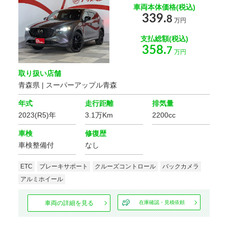
車両本体価格(税込)
年式
339.
8
万円
支払総額(税込)
車体の色
358.
7
万円
選択する
取り扱い店舗
青森県 | スーパーアップル青森
価格
年式
走行距離
排気量
2023(R5)年
3.1万Km
2200cc
走行距離
車検
修復歴
車検整備付
なし
車検の残り
ETC
ブレーキサポート
クルーズコントロール
バックカメラ
アルミホイール
車両の詳細を見る
在庫確認・見積依頼
排気量