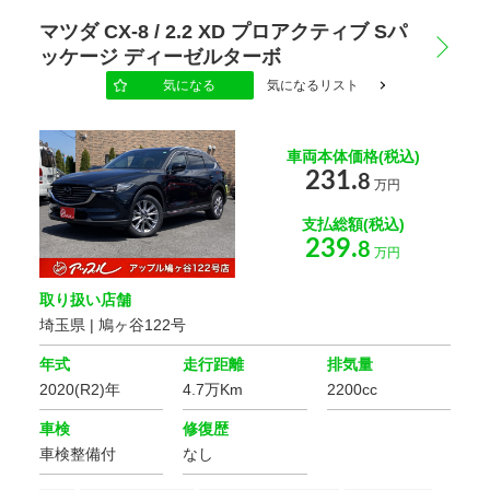
マツダ CX-8 / 2.2 XD プロアクティブ Sパ
ッケージ ディーゼルターボ
地域
気になる
気になるリスト
選択する
車両本体価格(税込)
もっと詳しく
231.
8
万円
支払総額(税込)
239.
8
こだわりの条件
万円
168
該当車
台
修復歴
取り扱い店舗
この条件で検索する
埼玉県 | 鳩ヶ谷122号
設定をクリア
年式
走行距離
排気量
ボディタイプ
2020(R2)年
4.7万Km
2200cc
車検
修復歴
ミッション
車検整備付
なし