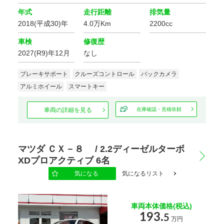
年式
走行距離
排気量
2018(平成30)年
4.0万Km
2200cc
車検
修復歴
2027(R9)年12月
なし
ブレーキサポート
クルーズコントロール
バックカメラ
アルミホイール
スマートキー
車両の詳細を見る
在庫確認・見積依頼
マツダ ＣＸ－８ / 2.2ディーゼルターボ
XDプロアクティブ 6名
気になる
気になるリスト
車両本体価格(税込)
193.
5
万円