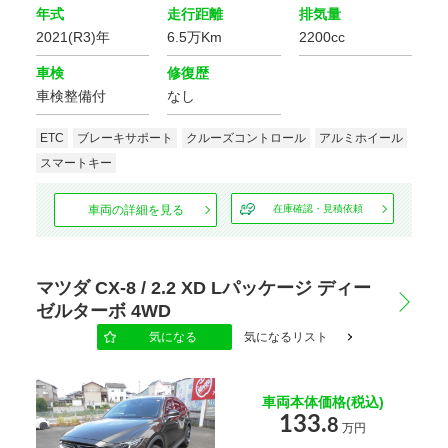
年式
走行距離
排気量
カーナビ/TV/DVD
2021(R3)年
6.5万Km
2200cc
車検
修復歴
車検整備付
なし
基本装備
ETC
ブレーキサポート
クルーズコントロール
アルミホイール
キーレス
スマートキー
エントリー
スマートキー
パワー
パワー
車両の詳細を見る
在庫確認・見積依頼
ウインドウ
ステアリング
エアコン
Wエアコン
マツダ CX-8 / 2.2 XD Lパッケージ ディー
ETC
盗難防止装置
ゼルターボ 4WD
気になる
気になるリスト
サンルーフ
後席モニター
車両本体価格(税込)
ディスプレイ
LED
ヘッドランプ
ヘッドライト
133.
8
万円