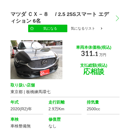
マツダ ＣＸ－８ / 2.5 25Sスマート エデ
ィション 6名
気になる
気になるリスト
車両本体価格(税込)
311.
1
万円
支払総額(税込)
応相談
取り扱い店舗
東京都 | 板橋練馬環七
年式
走行距離
排気量
2020(R2)年
2.9万Km
2500cc
車検
修復歴
車検整備無
なし