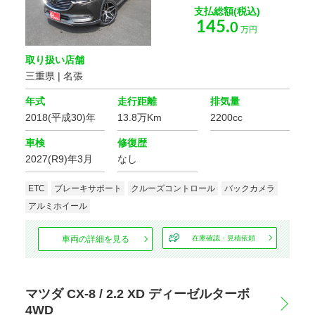
支払総額(税込)
安全装置・サポート
145.
0
万円
クルーズ
ABS
コントロール
取り扱い店舗
三重県 | 名張
パーキング
横滑り防止装置
アシスト
年式
走行距離
排気量
運転席
2018(平成30)年
13.8万Km
2200cc
障害物センサー
エアバッグ
車検
修復歴
助手席
サイド
2027(R9)年3月
なし
エアバッグ
エアバッグ
カーテン
ETC
ブレーキサポート
クルーズコントロール
バックカメラ
フロントカメラ
エアバッグ
アルミホイール
サイドカメラ
バックカメラ
車両の詳細を見る
在庫確認・見積依頼
全周囲カメラ
マツダ CX-8 / 2.2 XD ディーゼルターボ
環境装備・福祉装備
4WD