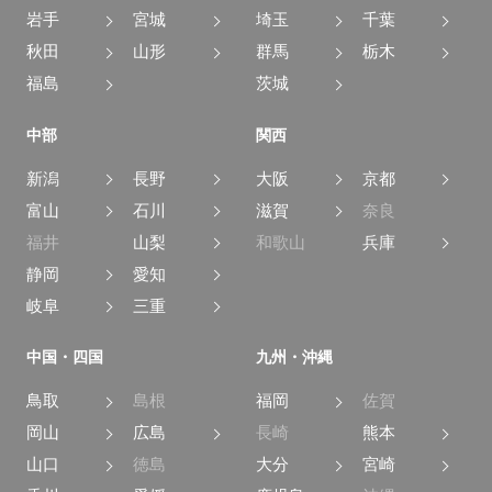
岩手
宮城
埼玉
千葉
秋田
山形
群馬
栃木
福島
茨城
中部
関西
新潟
長野
大阪
京都
富山
石川
滋賀
奈良
福井
山梨
和歌山
兵庫
静岡
愛知
岐阜
三重
中国・四国
九州・沖縄
鳥取
島根
福岡
佐賀
岡山
広島
長崎
熊本
山口
徳島
大分
宮崎