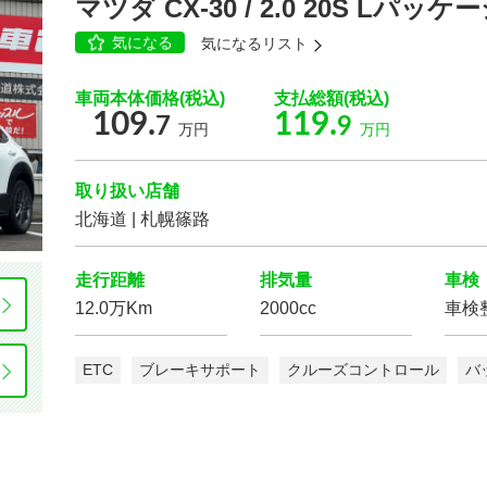
マツダ CX-30 / 2.0 20S Lパッケ
気になる
気になるリスト
乗車定員
車両本体価格(税込)
支払総額(税込)
109.
119.
7
9
万円
万円
カーナビ/TV/DVD
取り扱い店舗
北海道 | 札幌篠路
走行距離
排気量
車検
12.0万Km
2000cc
車検
スマートキー
パワー
ウインドウ
ETC
ブレーキサポート
クルーズコントロール
バ
Wエアコン
ETC
後席モニター
ディスプレイ
ヘッドラン