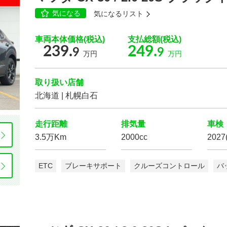
気になる
気になるリスト
もっと詳しく
車両本体価格(税込)
支払総額(税込)
239.
249.
9
9
万円
万円
取り扱い店舗
こだわりの条件
168
北海道 | 札幌白石
こ
台
ボディタイプ
検
走行距離
排気量
車検
3.5万Km
2000cc
202
設定
駆動方式
ETC
ブレーキサポート
クルーズコントロール
バ
スライドドア