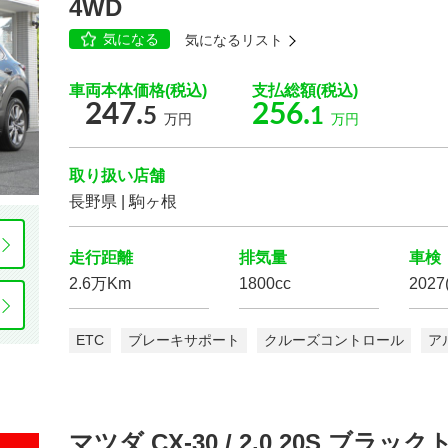
4WD
気になる
気になるリスト
車体の色
車両本体価格(税込)
支払総額(税込)
選択する
247.
256.
5
1
万円
万円
走行距離
取り扱い店舗
長野県 | 駒ヶ根
排気量
走行距離
排気量
車検
2.6万Km
1800cc
202
ETC
ブレーキサポート
クルーズコントロール
ア
マツダ CX-30 / 2.0 20S ブ