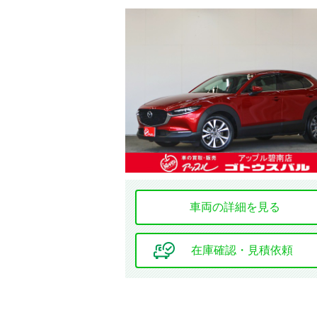
安全装置・サポート
ABS
障害物センサー
カーテン
エアバッグ
全周囲カメラ
車両の詳細を見る
環境装備・福祉装備
アイドリング
ストップ
在庫確認・見積依頼
ドレスアップ