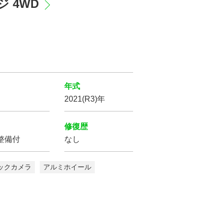
ージ 4WD
年式
2021(R3)年
修復歴
整備付
なし
パワー
ステアリング
ックカメラ
アルミホイール
盗難防止装置
プ
LED
ヘッドライト