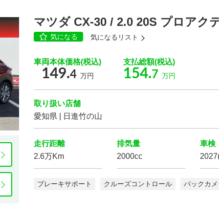
ローダウン
アルミホイール
マツダ CX-30 / 2.0 20S プロア
気になる
気になるリスト
車両本体価格(税込)
支払総額(税込)
3列シート
ウォークスルー
149.
154.
4
7
万円
万円
ベンチシート
電動シート
取り扱い店舗
愛知県 | 日進竹の山
走行距離
排気量
車検
2.6万Km
2000cc
202
ブレーキサポート
クルーズコントロール
バックカメ