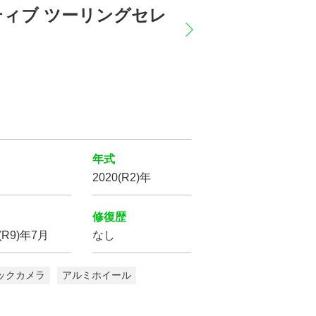
ロアクティブ ツーリングセレ
横滑り防止装置
サイド
エアバッグ
バックカメラ
年式
2020(R2)年
修復歴
7(R9)年7月
なし
リフトアップ
ックカメラ
アルミホイール