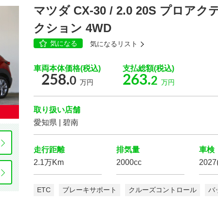
マツダ CX-30 / 2.0 20S プ
クション 4WD
気になる
気になるリスト
クルーズ
コントロール
パーキング
アシスト
運転席
エアバッグ
助手席
エアバッグ
車両本体価格(税込)
支払総額(税込)
258.
263.
0
2
万円
万円
フロントカメラ
サイドカメラ
取り扱い店舗
愛知県 | 碧南
走行距離
排気量
車検
2.1万Km
2000cc
202
エコカー減税
対象車
電動リアゲート
ETC
ブレーキサポート
クルーズコントロール
バ