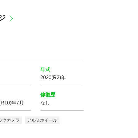
ージ
年式
2020(R2)年
修復歴
(R10)年7月
なし
ックカメラ
アルミホイール