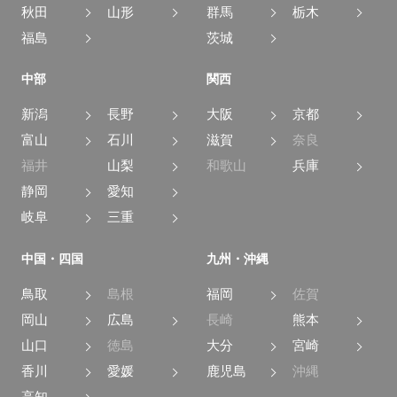
秋田
山形
群馬
栃木
福島
茨城
中部
関西
新潟
長野
大阪
京都
富山
石川
滋賀
奈良
福井
山梨
和歌山
兵庫
静岡
愛知
岐阜
三重
中国・四国
九州・沖縄
鳥取
島根
福岡
佐賀
岡山
広島
長崎
熊本
山口
徳島
大分
宮崎
香川
愛媛
鹿児島
沖縄