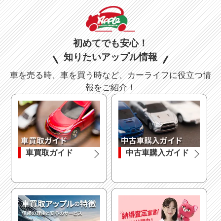
アイドリング
エコカー減税
ストップ
対象車
電動リアゲート
リフトアップ
初めてでも安心！
知りたいアップル情報
ドレスアップ
車を売る時、車を買う時など、カーライフに役立つ情
報をご紹介！
フルエアロ
ローダウン
アルミホイール
シート関連
車買取ガイド
中古車購入ガイド
フルフラット
3列シート
シート
ウォークスルー
シートヒーター
本革シート
ベンチシート