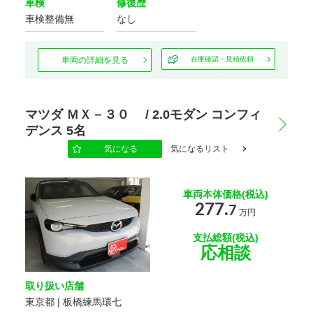
車検
修復歴
カーナビ/TV/DVD
車検整備無
なし
車両の詳細を見る
在庫確認・見積依頼
基本装備
キーレス
スマートキー
エントリー
マツダ ＭＸ－３０ / 2.0モダン コンフィ
デンス 5名
パワー
パワー
ウインドウ
ステアリング
気になる
気になるリスト
エアコン
Wエアコン
車両本体価格(税込)
277.
7
万円
ETC
盗難防止装置
支払総額(税込)
応相談
サンルーフ
後席モニター
ディスプレイ
LED
取り扱い店舗
ヘッドランプ
ヘッドライト
東京都 | 板橋練馬環七