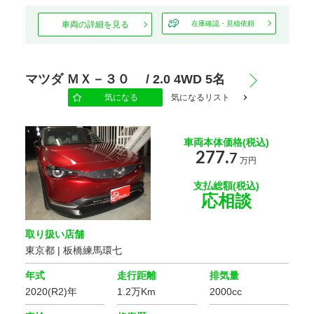
車両の詳細を見る
在庫確認・見積依頼
駆動方式
ハンドル
マツダ ＭＸ－３０ / 2.0 4WD 5名
気になる
気になるリスト
スライドドア
車両本体価格(税込)
277.
7
万円
エンジン種別
支払総額(税込)
応相談
乗車定員
取り扱い店舗
東京都 | 板橋練馬環七
年式
走行距離
排気量
オーディオ関連
2020(R2)年
1.2万Km
2000cc