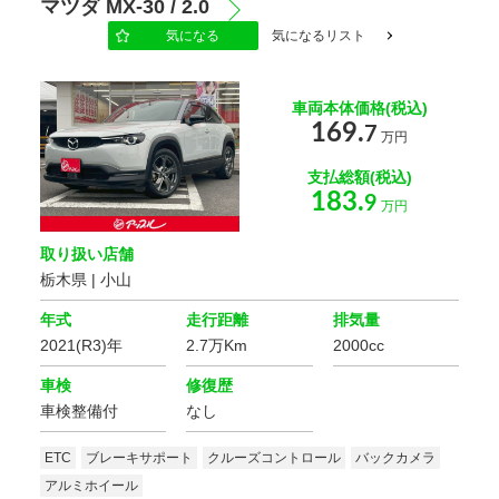
マツダ MX-30 / 2.0
気になる
気になるリスト
地域
選択する
車両本体価格(税込)
169.
7
万円
もっと詳しく
支払総額(税込)
183.
9
万円
取り扱い店舗
こだわりの条件
168
栃木県 | 小山
該当車
台
修復歴
年式
走行距離
排気量
この条件で検索する
2021(R3)年
2.7万Km
2000cc
設定をクリア
ボディタイプ
車検
修復歴
車検整備付
なし
ETC
ブレーキサポート
クルーズコントロール
バックカメラ
ミッション
アルミホイール