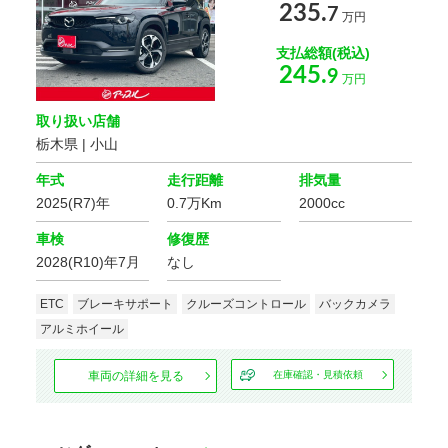
235.
7
万円
年式
支払総額(税込)
245.
9
万円
車体の色
取り扱い店舗
選択する
栃木県 | 小山
価格
年式
走行距離
排気量
2025(R7)年
0.7万Km
2000cc
車検
修復歴
走行距離
2028(R10)年7月
なし
ETC
ブレーキサポート
クルーズコントロール
バックカメラ
車検の残り
アルミホイール
車両の詳細を見る
在庫確認・見積依頼
排気量