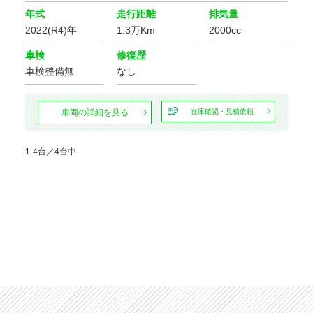
年式
走行距離
排気量
安全装置・サポート
2022(R4)年
1.3万Km
2000cc
クルーズ
ABS
コントロール
車検
修復歴
車検整備無
なし
パーキング
横滑り防止装置
アシスト
運転席
車両の詳細を見る
在庫確認・見積依頼
障害物センサー
エアバッグ
助手席
サイド
1-4台／4台中
エアバッグ
エアバッグ
カーテン
フロントカメラ
エアバッグ
サイドカメラ
バックカメラ
全周囲カメラ
環境装備・福祉装備