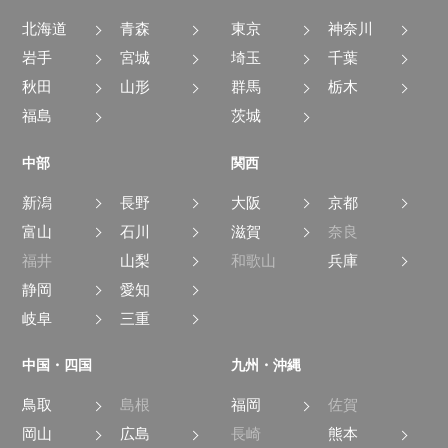
北海道
青森
東京
神奈川
岩手
宮城
埼玉
千葉
秋田
山形
群馬
栃木
福島
茨城
中部
関西
新潟
長野
大阪
京都
富山
石川
滋賀
奈良
福井
山梨
和歌山
兵庫
静岡
愛知
岐阜
三重
中国・四国
九州・沖縄
鳥取
島根
福岡
佐賀
岡山
広島
長崎
熊本