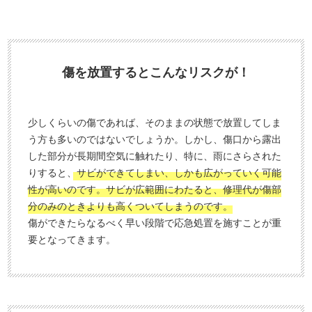
ン
無
入
料
力
お
3
電
傷を放置するとこんなリスクが！
0
話
秒
で
今
気
少しくらいの傷であれば、そのままの状態で放置してしま
す
軽
う方も多いのではないでしょうか。しかし、傷口から露出
ぐ
に
した部分が長期間空気に触れたり、特に、雨にさらされた
無
ご
りすると、
サビができてしまい、しかも広がっていく可能
性が高いのです。サビが広範囲にわたると、修理代が傷部
料
相
分のみのときよりも高くついてしまうのです。
査
談
傷ができたらなるべく早い段階で応急処置を施すことが重
定
要となってきます。
申
込
み