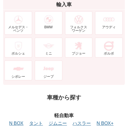
輸入車
メルセデス・
BMW
フォルクス
アウディ
ベンツ
ワーゲン
ポルシェ
ミニ
プジョー
ボルボ
シボレー
ジープ
車種から探す
軽自動車
N BOX
タント
ジムニー
ハスラー
N BOX+