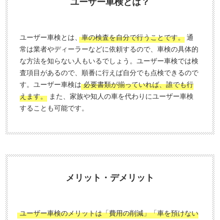
ユーザー車検とは？
0
話
秒
で
今
気
ユーザー車検とは、
車の検査を自分で行うことです。
通
す
軽
常は業者やディーラーなどに依頼するので、車検の具体的
ぐ
に
な方法を知らない人もいるでしょう。ユーザー車検では検
無
ご
査項目があるので、順番に行えば自分でも点検できるので
す。ユーザー車検は
必要書類が揃っていれば、誰でも行
料
相
えます。
また、家族や知人の車を代わりにユーザー車検
査
談
することも可能です。
定
申
込
み
メリット・デメリット
ユーザー車検のメリットは「費用の削減」「車を預けない