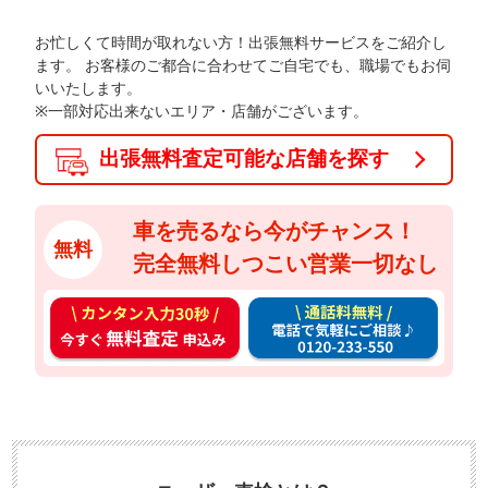
お忙しくて時間が取れない方！出張無料サービスをご紹介し
ます。
お客様のご都合に合わせてご自宅でも、職場でもお伺
いいたします。
※一部対応出来ないエリア・店舗がございます。
出張無料査定可能な店舗を探す
車を売るなら今がチャンス！
無料
完全無料しつこい営業一切なし
カ
通
ン
話
タ
料
ン
無
入
料
力
お
3
電