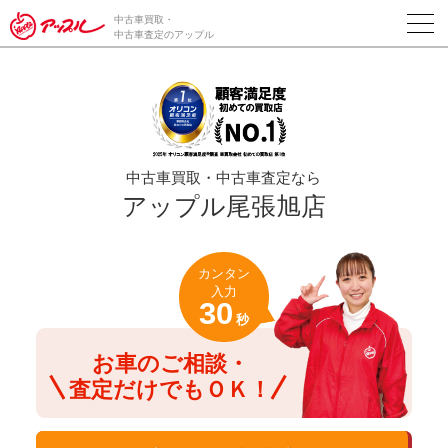
/*ABテスト_新規査定フォームの為のCVボタン*/
中古車買取・
中古車査定のアップル
中古車買取・中古車査定なら
アップル尾張旭店
カンタン
入力
30
秒
お車のご相談・
査定だけでもＯＫ！