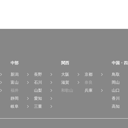
中部
関西
中国・四
新潟
長野
大阪
京都
鳥取
富山
石川
滋賀
奈良
岡山
福井
山梨
和歌山
兵庫
山口
静岡
愛知
香川
岐阜
三重
高知