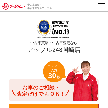
/*ABテスト_新規査定フォームの為のCVボタン*/
中古車買取・
中古車査定のアップル
中古車買取・中古車査定なら
アップル248岡崎店
カンタン
入力
30
秒
お車のご相談・
査定だけでもＯＫ！