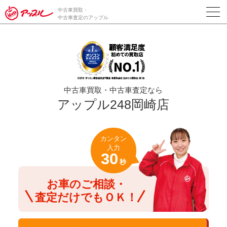
/*ABテスト_新規査定フォームの為のCVボタン*/
中古車買取・
中古車査定のアップル
中古車買取・中古車査定なら
アップル248岡崎店
カンタン
入力
30
秒
お車のご相談・
査定だけでもＯＫ！