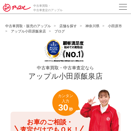
/*ABテスト_新規査定フォームの為のCVボタン*/
中古車買取・
中古車査定のアップル
中古車買取・販売のアップル
店舗を探す
神奈川県
小田原市
アップル小田原飯泉店
ブログ
中古車買取・中古車査定なら
アップル小田原飯泉店
カンタン
入力
30
秒
お車のご相談・
査定だけでもＯＫ！