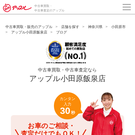
/*ABテスト_新規査定フォームの為のCVボタン*/
中古車買取・
中古車査定のアップル
中古車買取・販売のアップル
店舗を探す
神奈川県
小田原市
アップル小田原飯泉店
ブログ
中古車買取・中古車査定なら
アップル小田原飯泉店
カンタン
入力
30
秒
お車のご相談・
査定だけでもＯＫ！