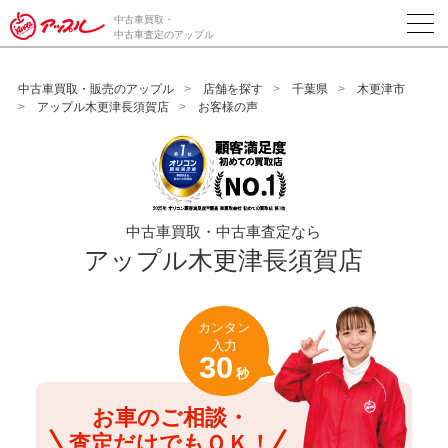
/*ABテスト_新規査定フォームの為のCVボタン*/
中古車買取・
中古車査定のアップル
中古車買取・販売のアップル
店舗を探す
千葉県
木更津市
アップル木更津長須賀店
お客様の声
中古車買取・中古車査定なら
アップル木更津長須賀店
カンタン
入力
30
秒
お車のご相談・
査定だけでもＯＫ！