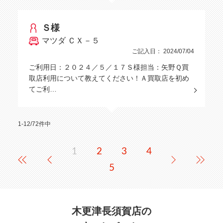
Ｓ様
マツダ ＣＸ－５
ご記入日： 2024/07/04
ご利用日：２０２４／５／１７Ｓ様担当：矢野Ｑ買
取店利用について教えてください！Ａ買取店を初め
てご利…
1-12/72件中
1
2
3
4
5
木更津長須賀店の