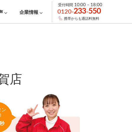
受付時間
10:00 – 18:00
233
550
0120-
-
声
企業情報
携帯からも通話料無料
賀店
タン
力
秒