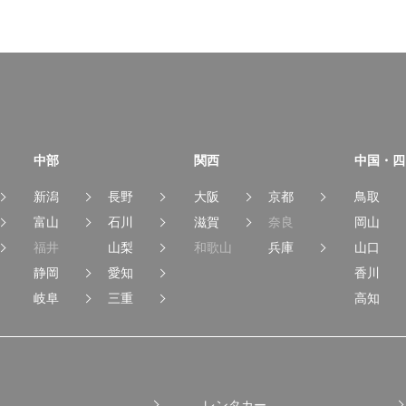
中部
関西
中国・四
新潟
長野
大阪
京都
鳥取
富山
石川
滋賀
奈良
岡山
福井
山梨
和歌山
兵庫
山口
静岡
愛知
香川
岐阜
三重
高知
レンタカー