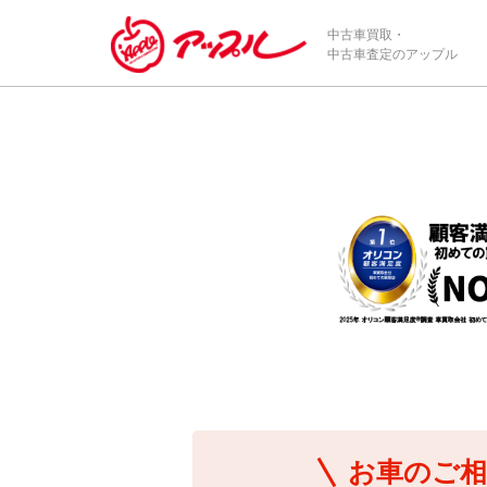
/*ABテスト_新規査定フォームの為のCVボタン*/
中古車買取・
中古車査定のアップル
お車のご相