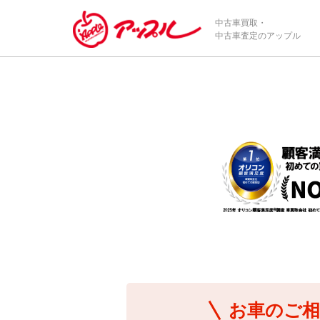
/*ABテスト_新規査定フォームの為のCVボタン*/
中古車買取・
中古車査定のアップル
お車のご相