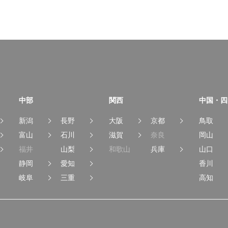
中部
関西
中国・四
新潟
長野
大阪
京都
鳥取
富山
石川
滋賀
奈良
岡山
福井
山梨
和歌山
兵庫
山口
静岡
愛知
香川
岐阜
三重
高知