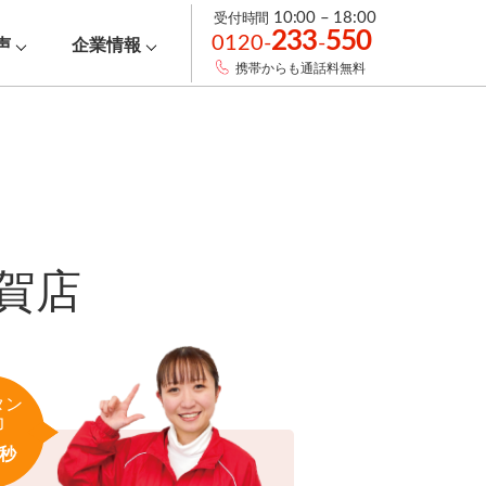
受付時間
10:00 – 18:00
233
550
0120-
-
声
企業情報
携帯からも通話料無料
賀店
タン
力
秒