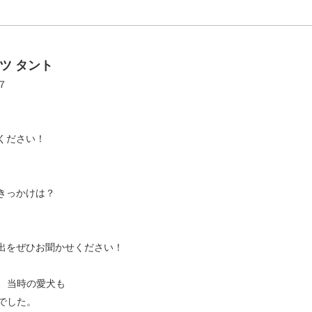
ツ タント
７
ください！
きっかけは？
出をぜひお聞かせください！
、当時の愛犬も
でした。