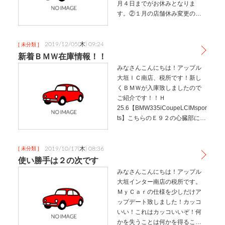
月４日までがお休みとなりま
す。②１月の店舗休み変更のお知
らせ１２月中は水曜日が店舗休
業日でしたが１月から毎週木曜
日が店舗休業日となりますので
2019/12/05(木) 09:24
[ 未分類 ]
ご注意ください。まだまだ皆様
新着ＢＭＷ在庫情報！！
のご来店お…
みなさんこんにちは！アップル
大垣ＩＣ南店、税所です！新し
くＢＭＷが入庫致しましたので
ご紹介です！！Ｈ
25.6【BMW335iCoupeLCIMspor
ts】こちらのＥ９２の心臓部に収
まるのはＮ５５Ｂ３０Ａエンジ
ンです。直列６気筒ＤＯＨＣタ
ーボで最高出力３０６ｐｓ最大
2019/10/17(木) 08:36
[ 未分類 ]
トルク４００Ｎ・ｍを誇りま…
使い勝手は２の次です
みなさんこんにちは！アップル
大垣インター南店の税所です。
ＭｙＣａｒの仕様を少しだけア
ップデート致しました！カッコ
いい！これはカッコいいぞ！何
かを失うことは何かを得ること