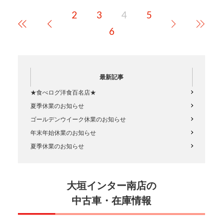
産が誇る車です！装備もばっち
り！走りもいきなり新次元！燃
2
3
4
5
費も良し！当店一押しの１台と
なってお…
6
最新記事
★食べログ洋食百名店★
夏季休業のお知らせ
ゴールデンウイーク休業のお知らせ
年末年始休業のお知らせ
夏季休業のお知らせ
大垣インター南店の
中古車・在庫情報