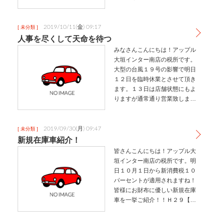
どこへでも行けると言う便利さ
を失う代わりに見てくれはカッ
コ良くなったと自しておりま
2019/10/11(金) 09:17
[ 未分類 ]
す。もうみなさんお分かりです
人事を尽くして天命を待つ
よね！！キドニ…
みなさんこんにちは！アップル
大垣インター南店の税所です。
大型の台風１９号の影響で明日
１２日を臨時休業とさせて頂き
ます。１３日は店舗状態にもよ
りますが通常通り営業致しま
す。倉庫の中に車両を非難させ
ましたが１３台中１１台が白色
と判明いたしました。白系統が
2019/09/30(月) 09:47
[ 未分類 ]
気になる方は是非１３日にご来
新規在庫車紹介！
店下さいませ。…
皆さんこんにちは！アップル大
垣インター南店の税所です。明
日１０月１日から新消費税１０
パーセントが適用されますね！
皆様にお財布に優しい新規在庫
車を一挙ご紹介！！Ｈ２９【ニ
ッサンノートe-パワー】技術の日