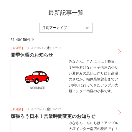
最新記事一覧
31-40/156件中
2020/08/12(水) 07:10
[ 未分類 ]
夏季休暇のお知らせ
みなさん、こんにちは！昨日、
３密を避けながら子供達の少な
い夏休みの思い出作りにと高温
のさなか、福井県敦賀市までア
ジ釣りに行ってきたアップル大
垣インター南店の小林です。ち
なみに途中でトイレなどにも寄
らないようにクルマで往復２時
間半もかけながら、釣りタイム
2020/05/08(金) 04:09
[ 未分類 ]
は１時間というかなり強行スケ
頑張ろう日本！営業時間変更のお知らせ
ジュール。そ…
みなさんこんにちは！アップル
大垣インター南店の税所です！