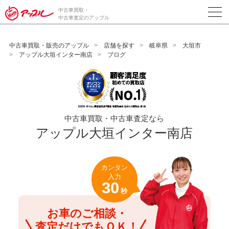
/*ABテスト_新規査定フォームの為のCVボタン*/
中古車買取・
中古車査定のアップル
中古車買取・販売のアップル
店舗を探す
岐阜県
大垣市
アップル大垣インター南店
ブログ
中古車買取・中古車査定なら
アップル大垣インター南店
カンタン
入力
30
秒
お車のご相談・
査定だけでもＯＫ！