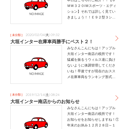
ＭＷ３２０iＭスポーツ・エディ
ション】それでは詳しく見てい
きましょう！！Ｅ９２型３シリ
ーズクーペの特別仕様車Ｍスポ
ーツエディション３シリーズの
オプションパッケージ【Ｍスポ
2020/02/04(火) 09:32
[ 未分類 ]
ーツパッケージ】装着車をベー
大垣インター在庫車両勝手にベスト２！
スに内外装…
みなさんこんにちは！アップル
大垣インター南店の税所です！
猛威を振るうウィルス達に負け
ないように体調管理してくださ
いね！早速ですが現在のおスス
メ在庫車両をランキング形式で
ご紹介！それでは早速行ってみ
よう！【第３位】トヨタ８６Ｇ
Ｔランキング３位に輝いたのは
2019/12/14(土) 08:24
[ 未分類 ]
トヨタ８６ＧＴでした！こちら
大垣インター南店からのお知らせ
の車両はＨ２…
みなさんこんにちは！アップル
大垣インター南店の税所です！
お知らせをお知らせしますね！①
年末のお休み１２月２８日～１