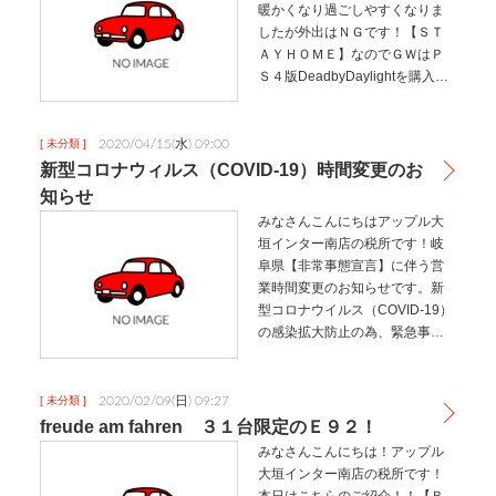
暖かくなり過ごしやすくなりま
したが外出はＮＧです！【ＳＴ
ＡＹＨＯＭＥ】なのでＧＷはＰ
Ｓ４版DeadbyDaylightを購入し
て遊んでました。サバイバー側
はフェン・ミン、キラー側はゴ
ーストフェイスがお気に入りで
2020/04/15(水) 09:00
[ 未分類 ]
す。緊急事態宣言延長による…
新型コロナウィルス（COVID-19）時間変更のお
知らせ
みなさんこんにちはアップル大
垣インター南店の税所です！岐
阜県【非常事態宣言】に伴う営
業時間変更のお知らせです。新
型コロナウイルス（COVID-19）
の感染拡大防止の為、緊急事態
宣言の発令中の間、当店の営業
時間を短縮させて頂きます。誠
に勝手ながら下記期間中、時間
2020/02/09(日) 09:27
[ 未分類 ]
を短縮して営業いたします。皆
freude am fahren ３１台限定のＥ９２！
様に…
みなさんこんにちは！アップル
大垣インター南店の税所です！
本日はこちらのご紹介！！【Ｂ