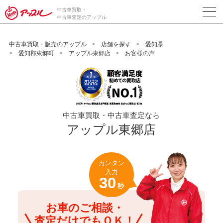
/*ABテスト_新規査定フォームの為のCVボタン*/
中古車買取・
中古車査定のアップル
中古車買取・販売のアップル
店舗を探す
愛知県
愛知郡東郷町
アップル東郷店
お客様の声
中古車買取・中古車査定なら
アップル東郷店
カンタン
入力
30
秒
お車のご相談・
査定だけでもＯＫ！