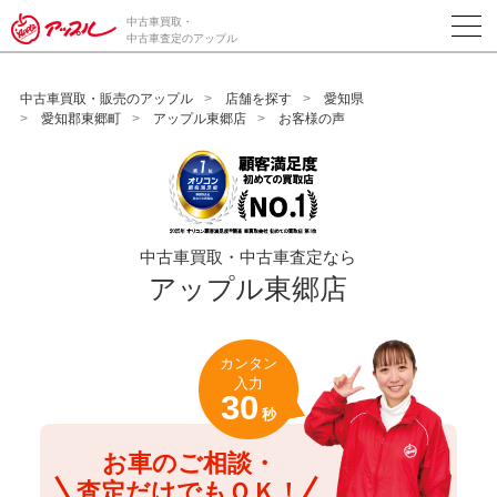
/*ABテスト_新規査定フォームの為のCVボタン*/
中古車買取・
中古車査定のアップル
中古車買取・販売のアップル
店舗を探す
愛知県
愛知郡東郷町
アップル東郷店
お客様の声
中古車買取・中古車査定なら
アップル東郷店
カンタン
入力
30
秒
お車のご相談・
査定だけでもＯＫ！