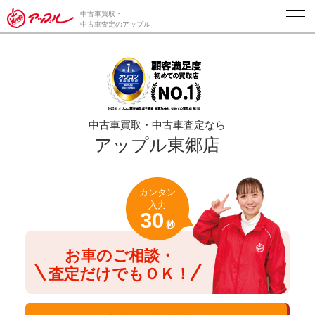
/*ABテスト_新規査定フォームの為のCVボタン*/
中古車買取・
中古車査定のアップル
中古車買取・中古車査定なら
アップル東郷店
カンタン
入力
30
秒
お車のご相談・
査定だけでもＯＫ！