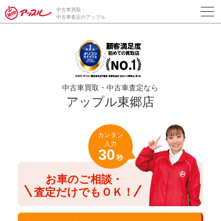
/*ABテスト_新規査定フォームの為のCVボタン*/
中古車買取・
中古車査定のアップル
中古車買取・中古車査定なら
アップル東郷店
カンタン
入力
30
秒
お車のご相談・
査定だけでもＯＫ！