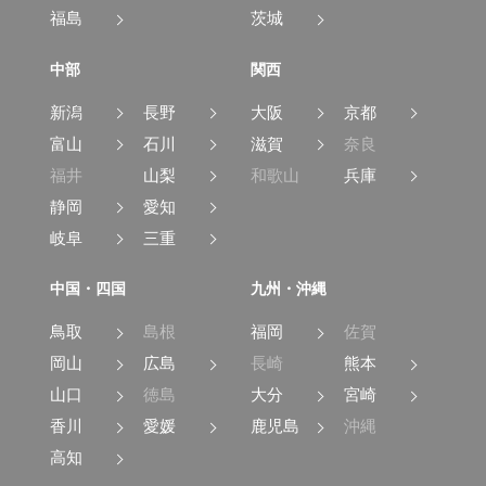
福島
茨城
中部
関西
新潟
長野
大阪
京都
富山
石川
滋賀
奈良
福井
山梨
和歌山
兵庫
静岡
愛知
岐阜
三重
中国・四国
九州・沖縄
鳥取
島根
福岡
佐賀
岡山
広島
長崎
熊本
山口
徳島
大分
宮崎
香川
愛媛
鹿児島
沖縄
高知