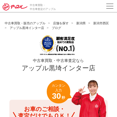
/*ABテスト_新規査定フォームの為のCVボタン*/
中古車買取・
中古車査定のアップル
中古車買取・販売のアップル
店舗を探す
新潟県
新潟市西区
アップル黒埼インター店
ブログ
中古車買取・中古車査定なら
アップル黒埼インター店
カンタン
入力
30
秒
お車のご相談・
査定だけでもＯＫ！