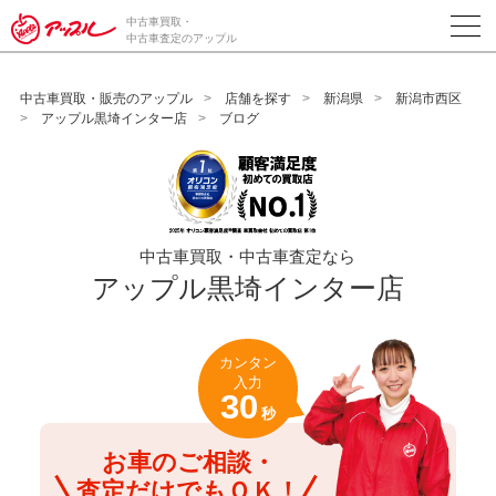
/*ABテスト_新規査定フォームの為のCVボタン*/
中古車買取・
中古車査定のアップル
中古車買取・販売のアップル
店舗を探す
新潟県
新潟市西区
アップル黒埼インター店
ブログ
中古車買取・中古車査定なら
アップル黒埼インター店
カンタン
入力
30
秒
お車のご相談・
査定だけでもＯＫ！