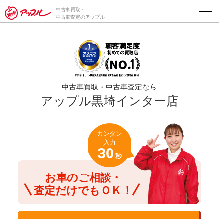
/*ABテスト_新規査定フォームの為のCVボタン*/
中古車買取・
中古車査定のアップル
中古車買取・中古車査定なら
アップル黒埼インター店
カンタン
入力
30
秒
お車のご相談・
査定だけでもＯＫ！