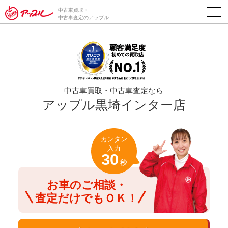
/*ABテスト_新規査定フォームの為のCVボタン*/
中古車買取・
中古車査定のアップル
中古車買取・中古車査定なら
アップル黒埼インター店
カンタン
入力
30
秒
お車のご相談・
査定だけでもＯＫ！