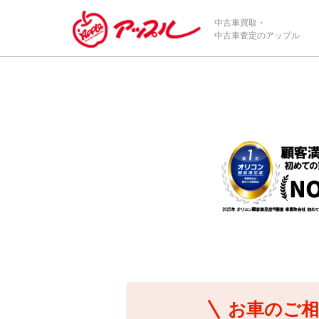
/*ABテスト_新規査定フォームの為のCVボタン*/
中古車買取・
中古車査定のアップル
お車のご相