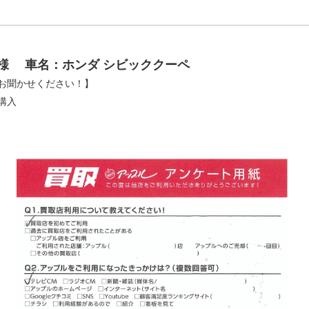
W様
車名：ホンダ シビッククーペ
お聞かせください！】
購入