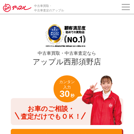
/*ABテスト_新規査定フォームの為のCVボタン*/
中古車買取・
中古車査定のアップル
中古車買取・中古車査定なら
アップル西那須野店
カンタン
入力
30
秒
お車のご相談・
査定だけでもＯＫ！