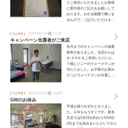
てご来店いただきましたお客様
に受付表のご記入をお願いして
おります。わかる範囲で構いま
せんので、ご記入いただけます
とうれしいです。査定中、査定
後などわからないことがありま
2019/05/19(日) 12:55
[ つぶやき ]
したら、何でもおたずねくださ
キャンペーン当選者がご来店
い。
先月までのキャンペーンの抽選
発表がありました。当店からは
Ｎ-ＯＮＥをご売却いただいた、
Ｙ様にソニーのウォークマンが
当たりました。お子様のお望み
だったウォークマンが当選し、
お二人でのご来店でした。また
のご来店お待ちしています。
2019/04/14(日) 16:00
[ つぶやき ]
GWのお休み
平成も残りわずかとなりまし
た。ＧＷももうすぐです。新名
爪店では5月2日(木)から5月6日
(月)までお休みをいただいており