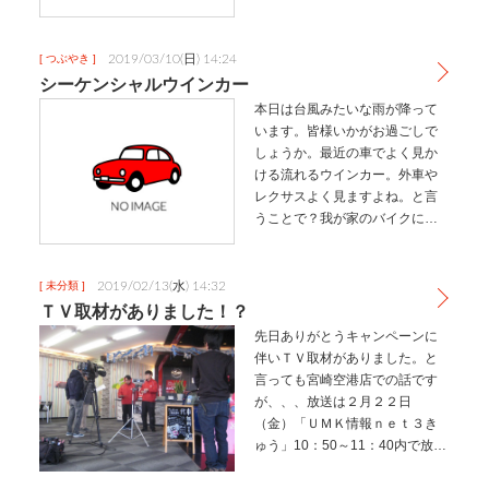
合わない恐れもございますの
で、車の売却をお考えの方は、
早めの手続きをおすすめしま
2019/03/10(日) 14:24
[ つぶやき ]
す。アップルでは自動車税に関
シーケンシャルウインカー
してのご相談も受…
本日は台風みたいな雨が降って
います。皆様いかがお過ごしで
しょうか。最近の車でよく見か
ける流れるウインカー。外車や
レクサスよく見ますよね。と言
うことで？我が家のバイクにも
取り付けてみました。動画は
YouTubeより。デコトラ見たい
って言われましたが、視認性も
2019/02/13(水) 14:32
[ 未分類 ]
よく気に入ってます。早く暖か
ＴＶ取材がありました！？
くならな…
先日ありがとうキャンペーンに
伴いＴＶ取材がありました。と
言っても宮崎空港店での話です
が、、、放送は２月２２日
（金）「ＵＭＫ情報ｎｅｔ３き
ゅう」10：50～11：40内で放送
予定とのことです。空港店の二
人が気になる方はチェックです