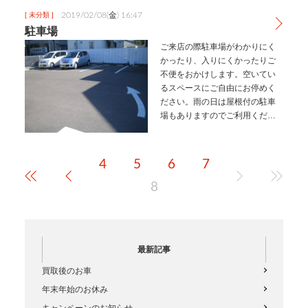
よ。
2019/02/08(金) 16:47
[ 未分類 ]
駐車場
ご来店の際駐車場がわかりにく
かったり、入りにくかったりご
不便をおかけします。空いてい
るスペースにご自由にお停めく
ださい。雨の日は屋根付の駐車
場もありますのでご利用くださ
い。
4
5
6
7
8
最新記事
買取後のお車
年末年始のお休み
キャンペーンのお知らせ