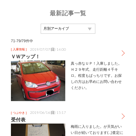
最新記事一覧
71-79/79件中
2019/07/07(日) 14:00
[ 入庫情報 ]
ＶＷアップ！
真っ赤なＵＰ！入庫しました。
Ｈ２９年式、走行距離４千キ
ロ。程度もばっちりです。お探
しの方はお早めにお問い合わせ
ください。
2019/06/16(日) 15:17
[ つぶやき ]
受付表
梅雨に入りました。が天気がい
い日が続いております(..;)査定に