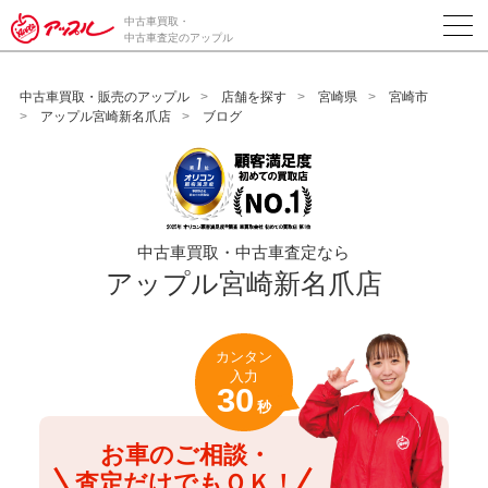
/*ABテスト_新規査定フォームの為のCVボタン*/
中古車買取・
中古車査定のアップル
中古車買取・販売のアップル
店舗を探す
宮崎県
宮崎市
アップル宮崎新名爪店
ブログ
中古車買取・中古車査定なら
アップル宮崎新名爪店
カンタン
入力
30
秒
お車のご相談・
査定だけでもＯＫ！