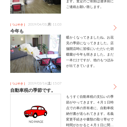
ます。査定のご依頼は連休前に
ご連絡お願い致します。
2019/04/01(月) 11:03
[ つぶやき ]
今年も
暖かくなってきましたね。お花
見の季節になってきました。店
舗開店時に皆様にいただいた胡
蝶蘭が今年も咲きました。まだ
一本だけですが、他のもつぼみ
が出てきています。
2019/03/16(土) 15:07
[ つぶやき ]
自動車税の季節です。
もうすぐ自動車税の支払いの季
節がやってきます。４月１日時
点での車の所有者に、自動車税
納付書が送られてきます。名義
変更手続きや書類の取り寄せで
時間がかかると４月１日に間に