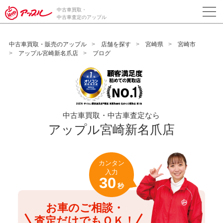
/*ABテスト_新規査定フォームの為のCVボタン*/
中古車買取・
中古車査定のアップル
中古車買取・販売のアップル
店舗を探す
宮崎県
宮崎市
アップル宮崎新名爪店
ブログ
中古車買取・中古車査定なら
アップル宮崎新名爪店
カンタン
入力
30
秒
お車のご相談・
査定だけでもＯＫ！