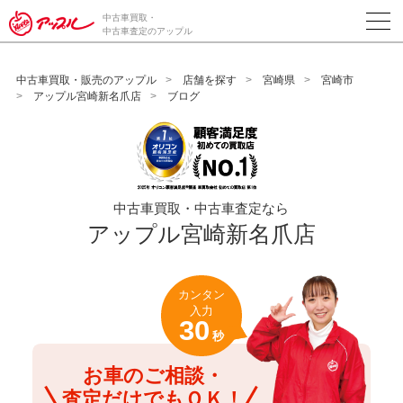
/*ABテスト_新規査定フォームの為のCVボタン*/
中古車買取・
中古車査定のアップル
中古車買取・販売のアップル
店舗を探す
宮崎県
宮崎市
アップル宮崎新名爪店
ブログ
中古車買取・中古車査定なら
アップル宮崎新名爪店
カンタン
入力
30
秒
お車のご相談・
査定だけでもＯＫ！