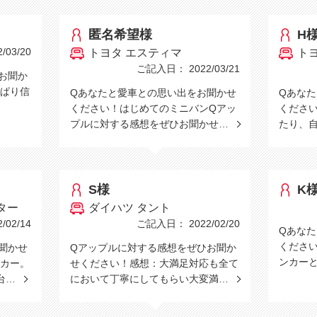
匿名希望様
H
03/20
トヨタ エスティマ
ト
ご記入日： 2022/03/21
お聞か
ぱり信
Qあなたと愛車との思い出をお聞かせ
Qあな
ください！はじめてのミニバンQアッ
くださ
プルに対する感想をぜひお聞かせ…
たり、
S様
K
ター
ダイハツ タント
02/14
ご記入日： 2022/02/20
Qあな
くださ
聞かせ
Qアップルに対する感想をぜひお聞か
ンカー
カー。
せください！感想：大満足対応も全て
台…
において丁寧にしてもらい大変満…