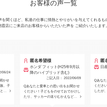
お客様の声一覧
声を聞くほど、私達の仕事に情熱とやりがいを与えてくれるも
朝霞店にご来店のお客様からいただいた声を
ご紹介いたします
匿名希望様
匿
ホンダ フィット(H25年9月以
日
06/24
降のハイブリッド含む)
ご記入日： 2022/06/09
聞かせ
Qあな
族、子
くださ
Qあなたと愛車との思い出をお聞かせ
こと…
したが
ください！子どもをのせておでかけし
たり、サッカーの送りむかえなど…