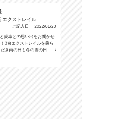
様
産 エクストレイル
ご記入日： 2022/01/20
たと愛車との思い出をお聞かせ
い！3台エクストレイルを乗ら
ただき雨の日も冬の雪の日…