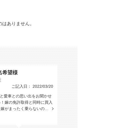
のはありません。
。
名希望様
産
ご記入日： 2022/03/20
たと愛車との思い出をお聞かせ
い！嫁の免許取得と同時に買入
、嫁がまったく乗らないの…