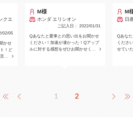
M様
M
ンクエ
ホンダ エリシオン
日
ご記入日： 2022/01/31
02/05
Qあなたと愛車との思い出をお聞かせ
Qあな
ください！加速が凄かった！Qアップ
くださ
聞かせ
ルに対する感想をぜひお聞かせく…
せてい
ト！ど
と言…
1
2