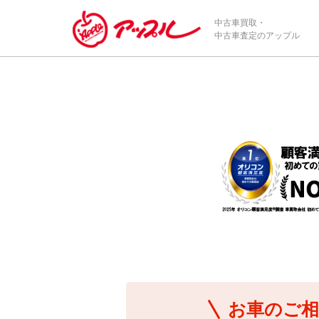
/*ABテスト_新規査定フォームの為のCVボタン*/
中古車買取・
中古車査定のアップル
お車のご相