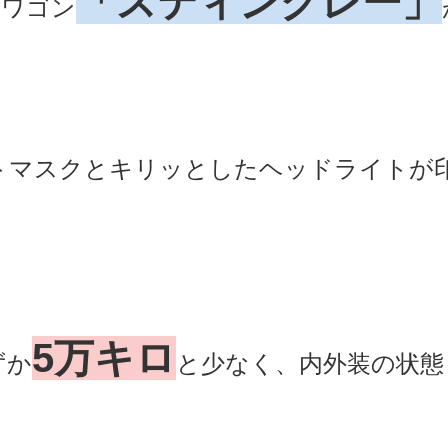
「スティングレー」
トワゴン
5万キロ
ずか
と少なく、内外装の状態