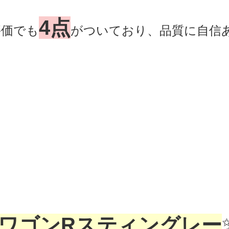
4点
評価でも
がついており、品質に自信
 ワゴンRスティングレー