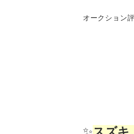
オークション
✨
スズキ