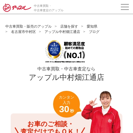
/*ABテスト_新規査定フォームの為のCVボタン*/
中古車買取・
中古車査定のアップル
中古車買取・販売のアップル
店舗を探す
愛知県
名古屋市中村区
アップル中村畑江通店
ブログ
中古車買取・中古車査定なら
アップル中村畑江通店
カンタン
入力
30
秒
お車のご相談・
査定だけでもＯＫ！