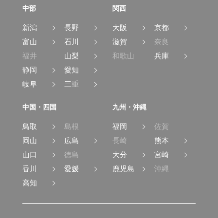
中部
関西
新潟
長野
大阪
京都
富山
石川
滋賀
奈良
福井
山梨
和歌山
兵庫
静岡
愛知
岐阜
三重
中国・四国
九州・沖縄
鳥取
島根
福岡
佐賀
岡山
広島
長崎
熊本
山口
徳島
大分
宮崎
香川
愛媛
鹿児島
沖縄
高知