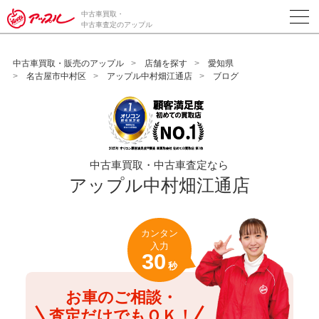
/*ABテスト_新規査定フォームの為のCVボタン*/
中古車買取・
中古車査定のアップル
中古車買取・販売のアップル
店舗を探す
愛知県
名古屋市中村区
アップル中村畑江通店
ブログ
中古車買取・中古車査定なら
アップル中村畑江通店
カンタン
入力
30
秒
お車のご相談・
査定だけでもＯＫ！