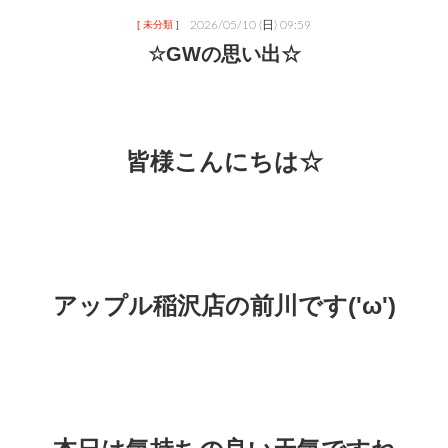
2026/05/10 (日) 09:59
[ 未分類 ]
☆GWの思い出☆
皆様こんにちは☆
アップル稲沢店の前川です('ω')