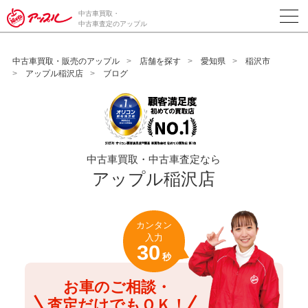
/*ABテスト_新規査定フォームの為のCVボタン*/
中古車買取・
中古車査定のアップル
中古車買取・販売のアップル
店舗を探す
愛知県
稲沢市
アップル稲沢店
ブログ
中古車買取・中古車査定なら
アップル稲沢店
カンタン
入力
30
秒
お車のご相談・
査定だけでもＯＫ！