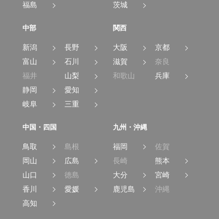
福島
茨城
中部
関西
新潟
長野
大阪
京都
富山
石川
滋賀
奈良
福井
山梨
和歌山
兵庫
静岡
愛知
岐阜
三重
中国・四国
九州・沖縄
鳥取
島根
福岡
佐賀
岡山
広島
長崎
熊本
山口
徳島
大分
宮崎
香川
愛媛
鹿児島
沖縄
高知