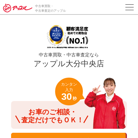
/*ABテスト_新規査定フォームの為のCVボタン*/
中古車買取・
中古車査定のアップル
中古車買取・中古車査定なら
アップル大分中央店
カンタン
入力
30
秒
お車のご相談・
査定だけでもＯＫ！