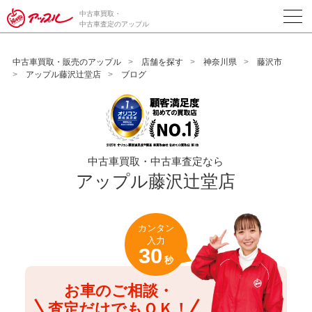
/*ABテスト_新規査定フォームの為のCVボタン*/
中古車買取・
中古車査定のアップル
中古車買取・販売のアップル
店舗を探す
神奈川県
藤沢市
アップル藤沢辻堂店
ブログ
中古車買取・中古車査定なら
アップル藤沢辻堂店
カンタン
入力
30
秒
お車のご相談・
査定だけでもＯＫ！