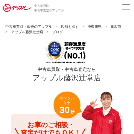
/*ABテスト_新規査定フォームの為のCVボタン*/
中古車買取・
中古車査定のアップル
中古車買取・販売のアップル
店舗を探す
神奈川県
藤沢市
アップル藤沢辻堂店
ブログ
中古車買取・中古車査定なら
アップル藤沢辻堂店
カンタン
入力
30
秒
お車のご相談・
査定だけでもＯＫ！