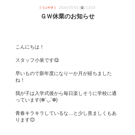
2026/05/01 (金) 13:03
[ つぶやき ]
ＧＷ休業のお知らせ
こんにちは！
スタッフ小泉です😋
早いもので新年度になり一か月が経ちました
ね！
我が子は入学式後から毎日楽しそうに学校に通
っています(❁´◡`❁)
青春キラキラしているな…と少し羨ましくもあ
ります😊