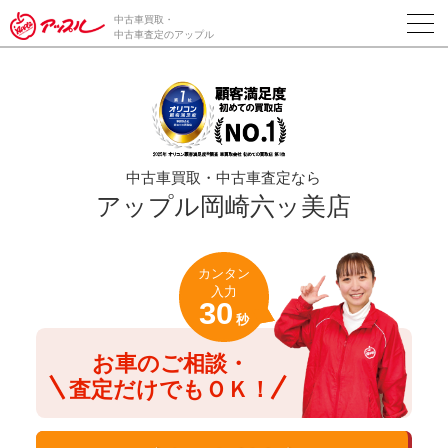
/*ABテスト_新規査定フォームの為のCVボタン*/
中古車買取・
中古車査定のアップル
中古車買取・中古車査定なら
アップル岡崎六ッ美店
カンタン
入力
30
秒
お車のご相談・
査定だけでもＯＫ！