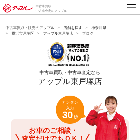
/*ABテスト_新規査定フォームの為のCVボタン*/
中古車買取・
中古車査定のアップル
中古車買取・販売のアップル
店舗を探す
神奈川県
横浜市戸塚区
アップル東戸塚店
ブログ
中古車買取・中古車査定なら
アップル東戸塚店
カンタン
入力
30
秒
お車のご相談・
査定だけでもＯＫ！