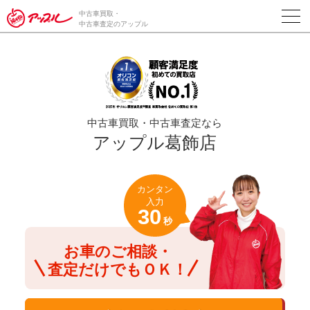
/*ABテスト_新規査定フォームの為のCVボタン*/
中古車買取・
中古車査定のアップル
中古車買取・中古車査定なら
アップル葛飾店
カンタン
入力
30
秒
お車のご相談・
査定だけでもＯＫ！