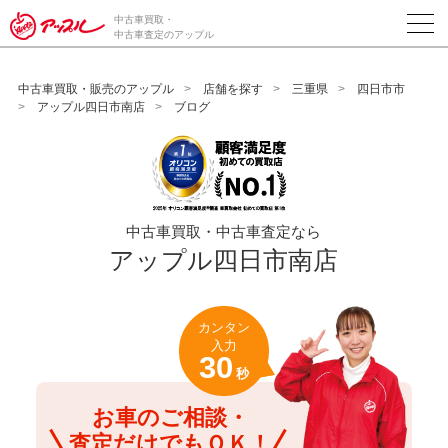
/*ABテスト_新規査定フォームの為のCVボタン*/
中古車買取・
中古車査定のアップル
中古車買取・販売のアップル
店舗を探す
三重県
四日市市
アップル四日市南店
ブログ
中古車買取・中古車査定なら
アップル四日市南店
カンタン
入力
30
秒
お車のご相談・
査定だけでもＯＫ！