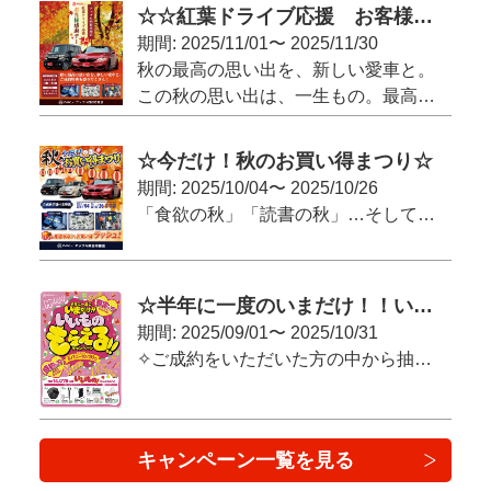
☆☆紅葉ドライブ応援 お客様感謝デー☆☆
期間: 2025/11/01〜 2025/11/30
秋の最高の思い出を、新しい愛車と。
この秋の思い出は、一生もの。最高のドライブを新しい愛車で始めませんか？
11月限定の豪華特典もお見逃しなく！
☆今だけ！秋のお買い得まつり☆
期間: 2025/10/04〜 2025/10/26
「食欲の秋」「読書の秋」…そして、「お買い得の秋」がやってきました！
愛車の乗り換えや、これから車を持ちたいとお考えの方に、見逃せないビッグチャンス！
アップル四日市南店で、お得がいっぱいの**「秋のお買い得まつり」**を開催します！
☆半年に一度のいまだけ！！いいものもらえるキャンペーン！！☆
期間: 2025/09/01〜 2025/10/31
✧ご成約をいただいた方の中から抽選でもらえる！
✧来店査定でもらえる！
キャンペーン一覧を見る