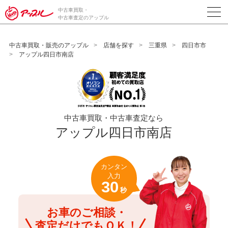
/*ABテスト_新規査定フォームの為のCVボタン*/
中古車買取・
中古車査定のアップル
中古車買取・販売のアップル
店舗を探す
三重県
四日市市
アップル四日市南店
中古車買取・中古車査定なら
アップル四日市南店
カンタン
入力
30
秒
お車のご相談・
査定だけでもＯＫ！