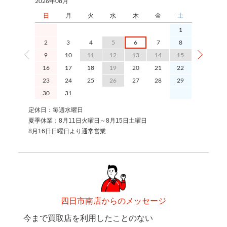
2026年08月
2026年09月
日
月
火
水
木
金
土
日
1
2
3
4
5
6
7
8
6
9
10
11
12
13
14
15
13
1
16
17
18
19
20
21
22
20
2
23
24
25
26
27
28
29
27
2
30
31
定休日：毎週水曜日
夏季休業：8月11日火曜日～8月15日土曜日
8月16日日曜日より通常営業
四日市南店からのメッセージ
今まで買取店を利用したことのない