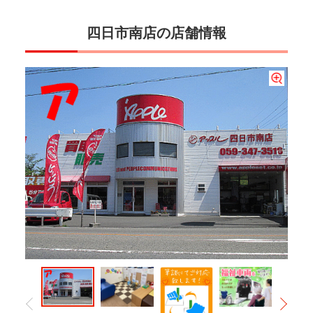
四日市南店の店舗情報
★オーダーで車買いたい★最近、お客様からこんなお声を頂いております。アップ
ル四日市南店では、できる限りお客様のご要望に合わせたお車を一生懸命探させて
『パパさんママさんも安心♪』お子様用のコーナーもございます!ぬりえやおもちゃ
アップル四日市南店は、筆談にて商談、相談のご対応を致しております。UDトー
福祉車両取り扱い店舗です♪常時数台を在庫しております！詳しくはホームページの
頂きます。是非一度お声がけください(…
を用意しておりますので、お気軽に遊んでくださいヽ(^o^)丿
ク、LINEでのご案内も可能です。お気軽にお問い合わせください♪
【在庫車】からご覧ください♪