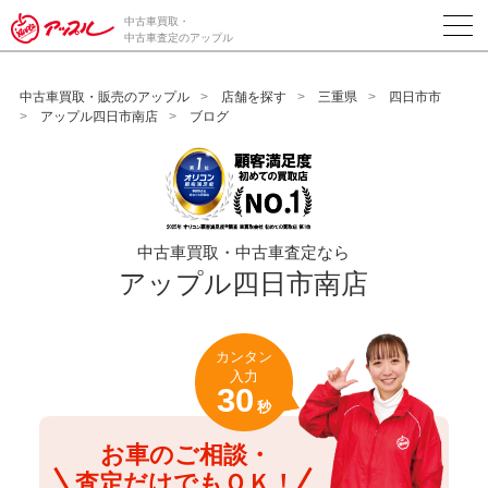
/*ABテスト_新規査定フォームの為のCVボタン*/
中古車買取・
中古車査定のアップル
中古車買取・販売のアップル
店舗を探す
三重県
四日市市
アップル四日市南店
ブログ
中古車買取・中古車査定なら
アップル四日市南店
カンタン
入力
30
秒
お車のご相談・
査定だけでもＯＫ！