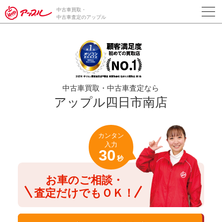
/*ABテスト_新規査定フォームの為のCVボタン*/
中古車買取・
中古車査定のアップル
中古車買取・中古車査定なら
アップル四日市南店
カンタン
入力
30
秒
お車のご相談・
査定だけでもＯＫ！