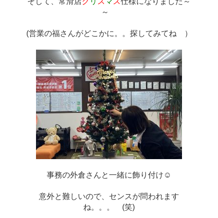
そして、常滑店
ク
リ
ス
マ
ス
仕様になりました～
～　
(営業の福さんがどこかに。。探してみてね　
）
事務の外倉さんと一緒に飾り付け☺
意外と難しいので、センスが問われます
ね。。。　(笑)