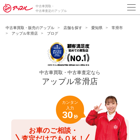
/*ABテスト_新規査定フォームの為のCVボタン*/
中古車買取・
中古車査定のアップル
中古車買取・販売のアップル
店舗を探す
愛知県
常滑市
アップル常滑店
ブログ
中古車買取・中古車査定なら
アップル常滑店
カンタン
入力
30
秒
お車のご相談・
査定だけでもＯＫ！