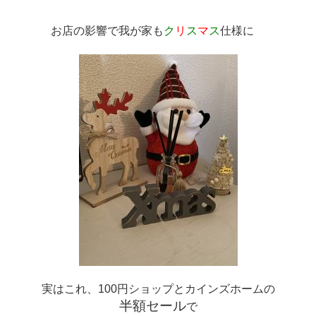
お店の影響で我が家も
ク
リ
ス
マ
ス
仕様に　
実はこれ、100円ショップとカインズホームの
半額セール
で