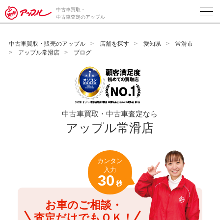
/*ABテスト_新規査定フォームの為のCVボタン*/
中古車買取・
中古車査定のアップル
中古車買取・販売のアップル
店舗を探す
愛知県
常滑市
アップル常滑店
ブログ
中古車買取・中古車査定なら
アップル常滑店
カンタン
入力
30
秒
お車のご相談・
査定だけでもＯＫ！