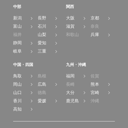
中部
関西
新潟
長野
大阪
京都
富山
石川
滋賀
奈良
福井
山梨
和歌山
兵庫
静岡
愛知
岐阜
三重
中国・四国
九州・沖縄
鳥取
島根
福岡
佐賀
岡山
広島
長崎
熊本
山口
徳島
大分
宮崎
香川
愛媛
鹿児島
沖縄
高知