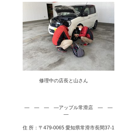
修理中の店長と山さん　‍　
　—　—　—　—アップル常滑店　—　—　
—　
住 所：〒479-0065 愛知県常滑市長間37-1