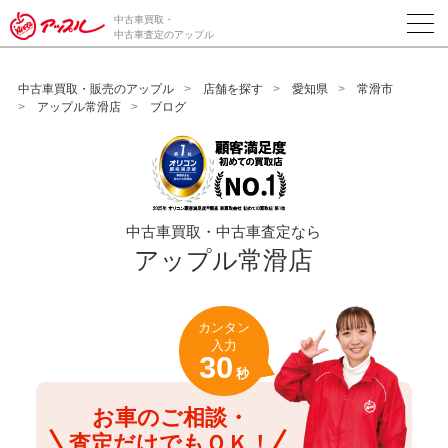
/*ABテスト_新規査定フォームの為のCVボタン*/
中古車買取・
中古車査定のアップル
中古車買取・販売のアップル
店舗を探す
愛知県
常滑市
アップル常滑店
ブログ
中古車買取・中古車査定なら
アップル常滑店
カンタン
入力
30
秒
お車のご相談・
査定だけでもＯＫ！