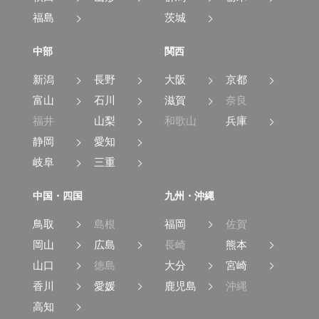
福島
茨城
中部
関西
新潟
長野
大阪
京都
富山
石川
滋賀
奈良
福井
山梨
和歌山
兵庫
静岡
愛知
岐阜
三重
中国・四国
九州・沖縄
鳥取
島根
福岡
佐賀
岡山
広島
長崎
熊本
山口
徳島
大分
宮崎
香川
愛媛
鹿児島
沖縄
高知