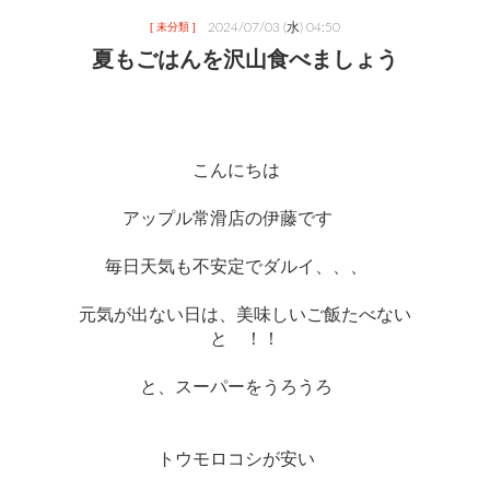
2024/07/03 (水) 04:50
[ 未分類 ]
夏もごはんを沢山食べましょう
こんにちは　
アップル常滑店の伊藤です　　
毎日天気も不安定でダルイ、、、　
元気が出ない日は、美味しいご飯たべない
と　！！
と、スーパーをうろうろ　
トウモロコシが安い　