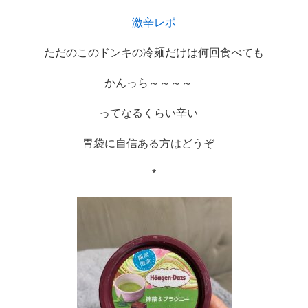
激辛レポ
ただのこのドンキの冷麺だけは何回食べても
かんっら～～～～　
ってなるくらい辛い　
胃袋に自信ある方はどうぞ　
*