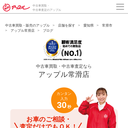
/*ABテスト_新規査定フォームの為のCVボタン*/
中古車買取・
中古車査定のアップル
中古車買取・販売のアップル
店舗を探す
愛知県
常滑市
アップル常滑店
ブログ
中古車買取・中古車査定なら
アップル常滑店
カンタン
入力
30
秒
お車のご相談・
査定だけでもＯＫ！